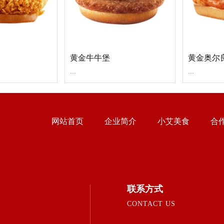
黄金牛牛堡
黄金奥尔
...
...
网站首页
企业简介
小艾美食
合
联系方式
CONTACT US