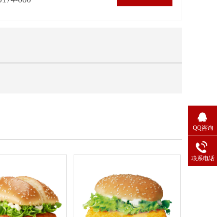
QQ咨询
联系电话